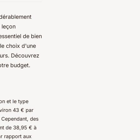
idérablement
e leçon
 essentiel de bien
le choix d'une
eurs. Découvrez
votre budget.
n et le type
viron 43 € par
e. Cependant, des
ant de 38,95 € à
r rapport aux