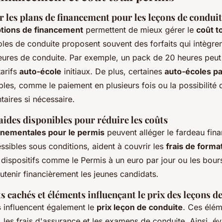
r les plans de financement pour les leçons de condui
tions de financement
permettent de mieux gérer le
coût t
oles de conduite proposent souvent des forfaits qui intègr
ures de conduite. Par exemple, un pack de 20 heures peut 
tarifs
auto-école
initiaux. De plus, certaines
auto-écoles p
ibles, comme le paiement en plusieurs fois ou la possibilité 
aires si nécessaire.
aides disponibles pour réduire les coûts
nementales pour le permis
peuvent alléger le fardeau fina
ssibles sous conditions, aident à couvrir les
frais de forma
dispositifs comme le Permis à un euro par jour ou les bourse
utenir financièrement les jeunes candidats.
s cachés et éléments influençant le prix des leçons d
s
influencent également le
prix leçon de conduite
. Ces élém
n, les frais d'assurance et les examens de conduite. Ainsi, é