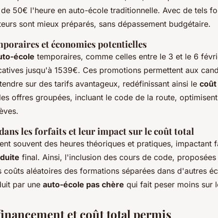
de 50€ l'heure en auto-école traditionnelle. Avec de tels for
teurs sont mieux préparés, sans dépassement budgétaire.
poraires et économies potentielles
uto-école
temporaires, comme celles entre le 3 et le 6 févri
icatives jusqu'à 1539€. Ces promotions permettent aux cand
tendre sur des tarifs avantageux, redéfinissant ainsi le
coût
 les offres groupées, incluant le code de la route, optimisen
lèves.
dans les forfaits et leur impact sur le coût total
grent souvent des heures théoriques et pratiques, impactant 
nduite
final. Ainsi, l'inclusion des cours de code, proposées
s coûts aléatoires des formations séparées dans d'autres éc
duit par une
auto-école pas chère
qui fait peser moins sur l
financement et coût total permis