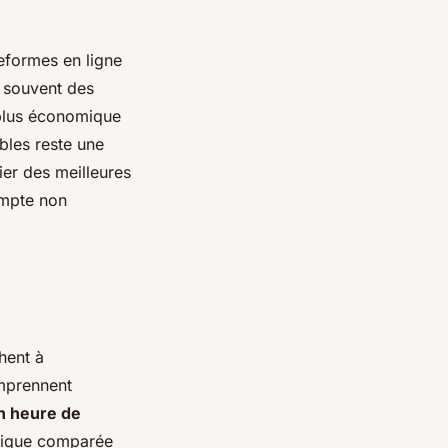
teformes en ligne
t souvent des
 plus économique
ibles reste une
ier des meilleures
ompte non
hent à
mprennent
n heure de
mique comparée