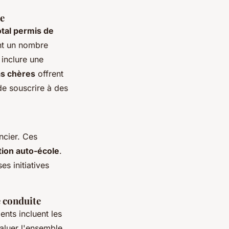
te
otal permis de
ent un nombre
inclure une
as chères
offrent
de souscrire à des
ncier. Ces
tion auto-école
.
s initiatives
e conduite
ents incluent les
valuer l'ensemble