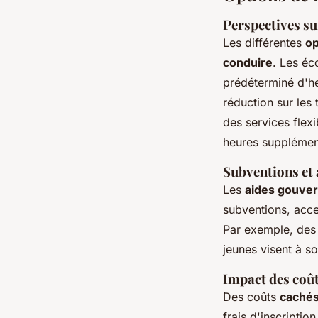
Perspectives su
Les différentes
op
conduire
. Les éc
prédéterminé d'he
réduction sur les 
des services flex
heures supplément
Subventions et 
Les
aides gouver
subventions, acce
Par exemple, des 
jeunes visent à so
Impact des coût
Des coûts
caché
frais d'inscriptio