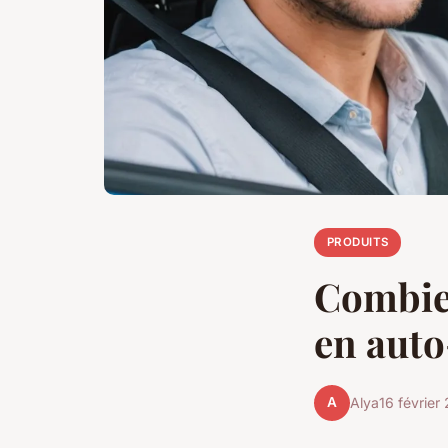
PRODUITS
Combien
en auto
A
Alya
16 février