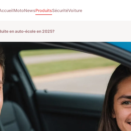
Accueil
Moto
News
Produits
Sécurité
Voiture
uite en auto-école en 2025?