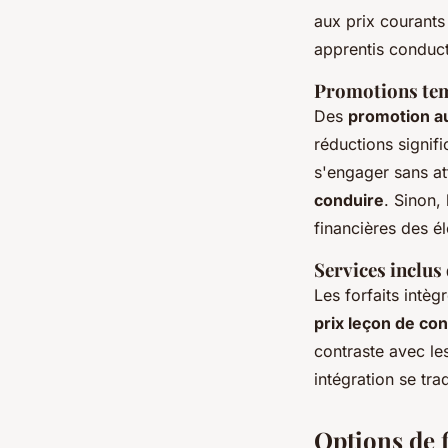
aux prix courants 
apprentis conduc
Promotions tem
Des
promotion a
réductions signif
s'engager sans at
conduire
. Sinon,
financières des é
Services inclus 
Les forfaits intè
prix leçon de co
contraste avec le
intégration se tra
Options de 