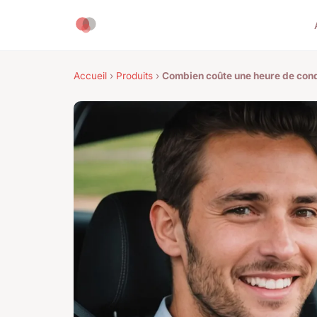
Accueil
›
Produits
›
Combien coûte une heure de cond